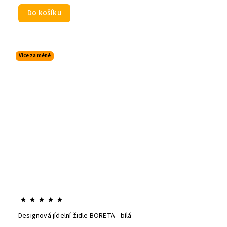
Do košíku
Více za méně
Designová jídelní židle BORETA - bílá