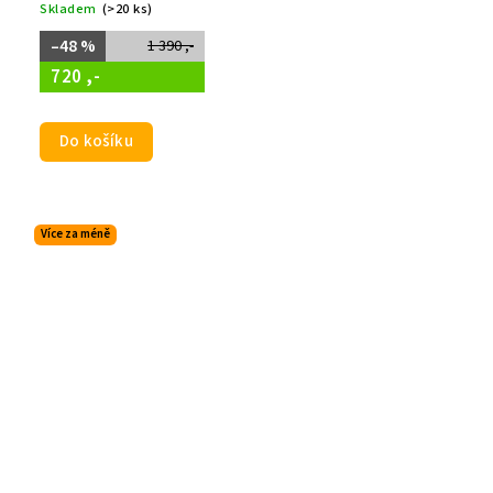
Skladem
(>20 ks)
–48 %
1 390 ,-
720 ,-
Do košíku
Více za méně