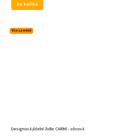
Do košíku
Více za méně
Designová jídelní židle CARMI - olivová