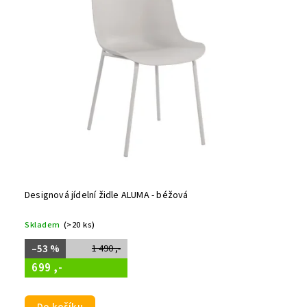
Designová jídelní židle ALUMA - béžová
Skladem
(>20 ks)
–53 %
1 490 ,-
699 ,-