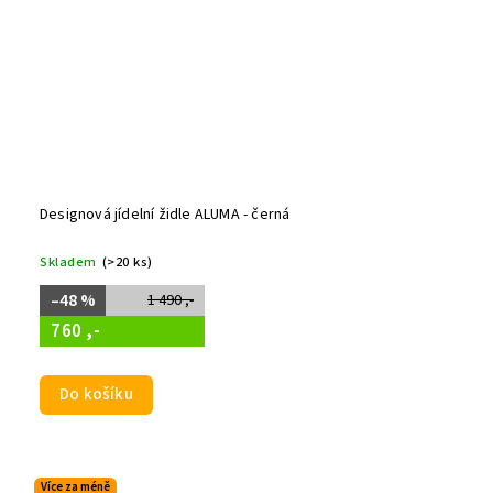
Designová jídelní židle ALUMA - černá
Skladem
(>20 ks)
–48 %
1 490 ,-
760 ,-
Do košíku
Více za méně