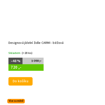
Designová jídelní židle CARMI - béžová
Skladem
(>20 ks)
–48 %
1 390 ,-
720 ,-
Do košíku
Více za méně