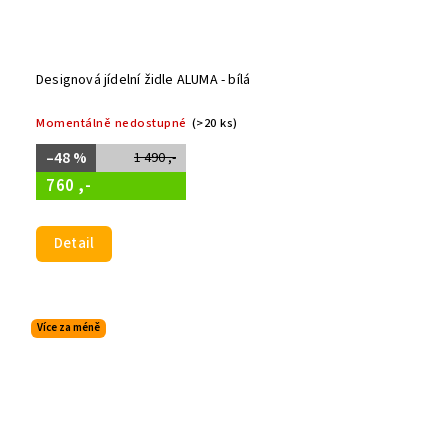
Designová jídelní židle ALUMA - bílá
Momentálně nedostupné
(>20 ks)
–48 %
1 490 ,-
760 ,-
Detail
Více za méně