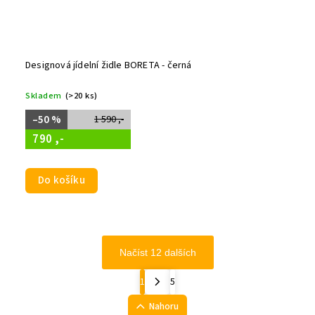
Designová jídelní židle BORETA - černá
Skladem
(>20 ks)
–50 %
1 590 ,-
790 ,-
Do košíku
Načíst 12 dalších
1
5
Nahoru