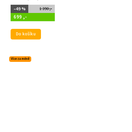
–49 %
1 390 ,-
699 ,-
Do košíku
Více za méně