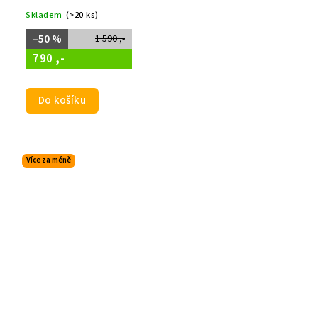
Skladem
(>20 ks)
–50 %
1 590 ,-
790 ,-
Do košíku
Více za méně