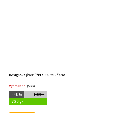
Designová jídelní židle CARMI - černá
Vyprodáno
(5 ks)
–48 %
1 390 ,-
720 ,-