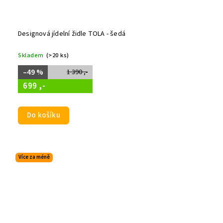
Designová jídelní židle TOLA - šedá
Skladem
(>20 ks)
–49 %
1 390 ,-
699 ,-
Do košíku
Více za méně