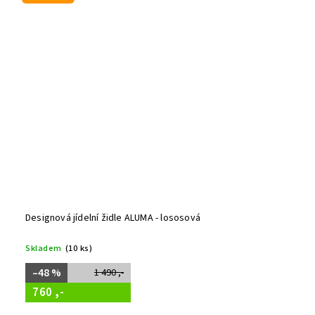
Designová jídelní židle ALUMA - lososová
Skladem
(10 ks)
–48 %
1 490 ,-
760 ,-