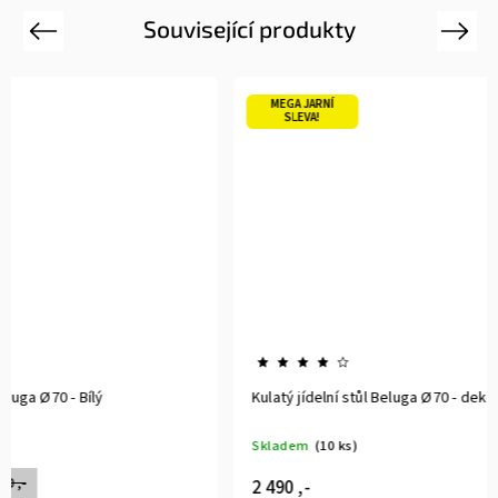
Související produkty
Previous
Next
MEGA JARNÍ
MEGA JARN
SLEVA!
SLEVA!
Kulatý jídelní stůl Beluga Ø70 - dekor Mramor
Kulatý jíde
Skladem
(10 ks)
Vyprodáno
2 490 ,-
2 590 ,-