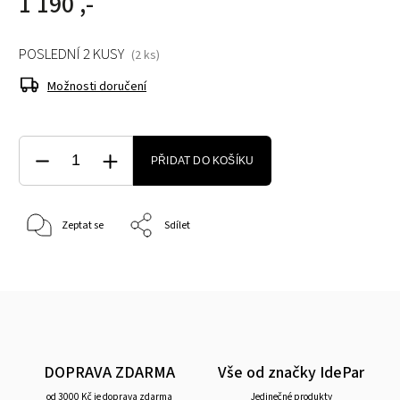
1 190 ,-
POSLEDNÍ 2 KUSY
(2 ks)
Možnosti doručení
PŘIDAT DO KOŠÍKU
Zeptat se
Sdílet
DOPRAVA ZDARMA
Vše od značky IdePar
od 3000 Kč je doprava zdarma
Jedinečné produkty