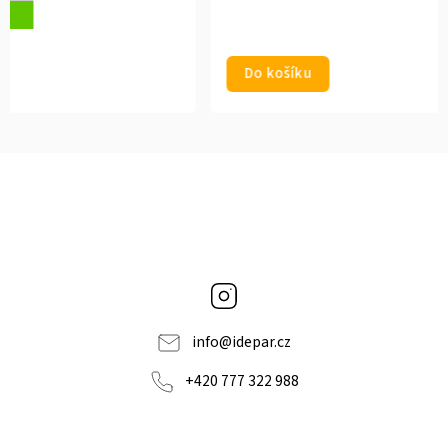
Do košíku
Detail
Instagram
info
@
idepar.cz
+420 777 322 988