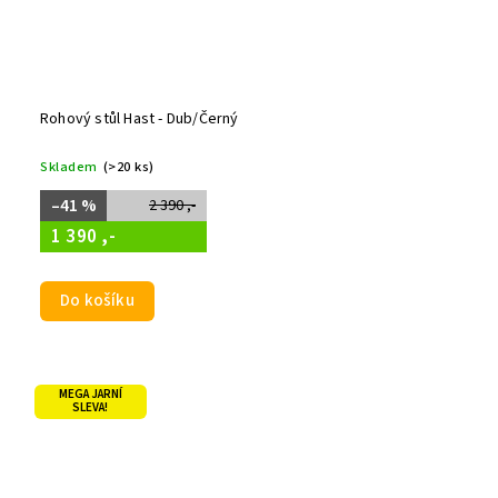
Rohový stůl Hast - Dub/Černý
Skladem
(>20 ks)
–41 %
2 390 ,-
1 390 ,-
Do košíku
MEGA JARNÍ
SLEVA!