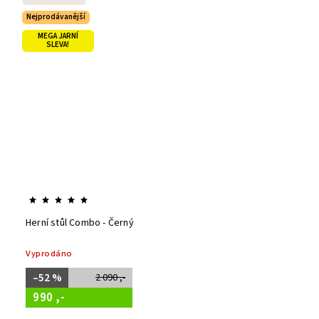
Nejprodávanější
MEGA JARNÍ
SLEVA!
Herní stůl Combo - Černý
Vyprodáno
–52 %
2 090 ,-
990 ,-