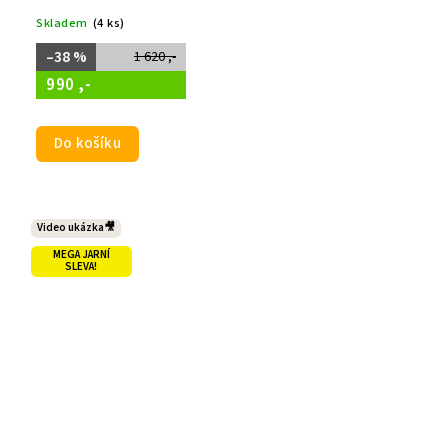
Skladem
(4 ks)
–38 %
1 620 ,-
990 ,-
Do košíku
Video ukázka🎥
MEGA JARNÍ
SLEVA!