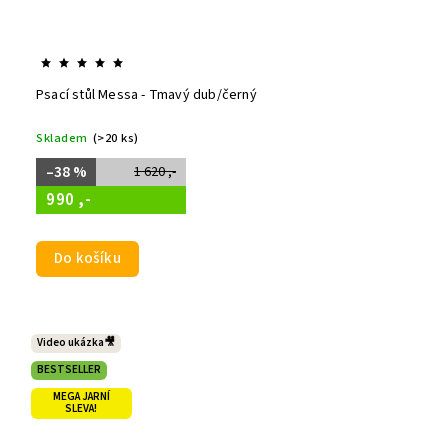
Psací stůl Messa - Tmavý dub/černý
Skladem
(>20 ks)
–38 %
1 620 ,-
990 ,-
Do košíku
Video ukázka🎥
BESTSELLER
MEGA JARNÍ
SLEVA!