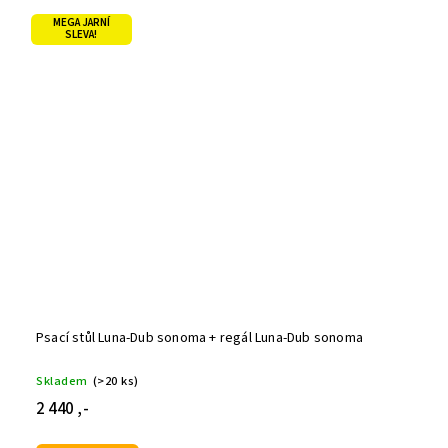
MEGA JARNÍ
SLEVA!
Psací stůl Luna-Dub sonoma + regál Luna-Dub sonoma
Skladem
(>20 ks)
2 440 ,-