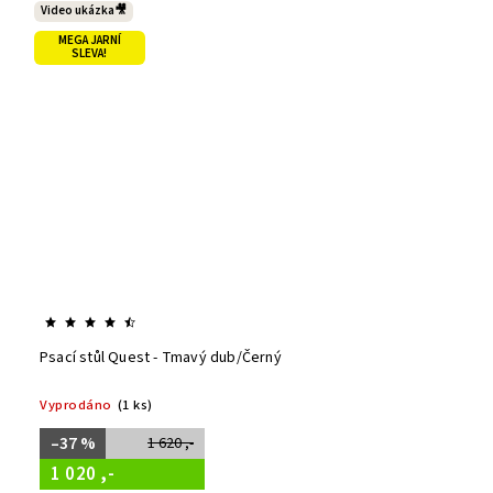
Video ukázka🎥
MEGA JARNÍ
SLEVA!
Psací stůl Quest - Tmavý dub/Černý
Vyprodáno
(1 ks)
–37 %
1 620 ,-
1 020 ,-