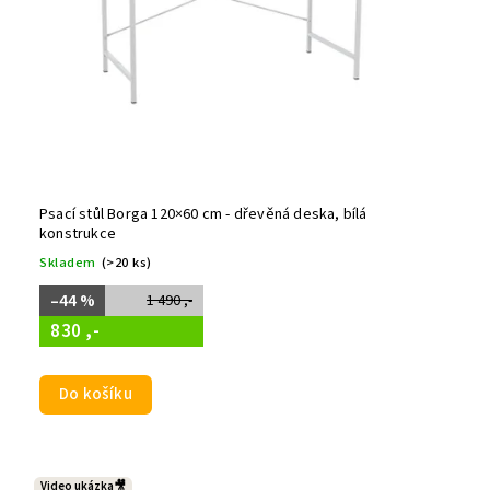
Psací stůl Borga 120×60 cm - dřevěná deska, bílá
konstrukce
Skladem
(>20 ks)
–44 %
1 490 ,-
830 ,-
Do košíku
Video ukázka🎥