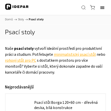
Domů
/
Stoly
/
Psací stoly
Psací stoly
Naše
psací stoly
vytvoří ideální prostředí pro produktivní
práci a studium. Potřebujete
minimalistický psací stůl
nebo
rohový stůl pro PC
s dostatkem prostoru pro více
monitorů? Vyberte si stůl, který dokonale zapadne do vaší
kanceláře či domácí pracovny.
Nejprodávanější
Psací stůl Borga 120×60 cm - dřevěná
deska, bílá konstrukce