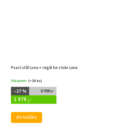
Psací stůl Luna + regál ke stolu Luna
Skladem
(>20 ks)
–27 %
2 720 ,-
1 979 ,-
Do košíku