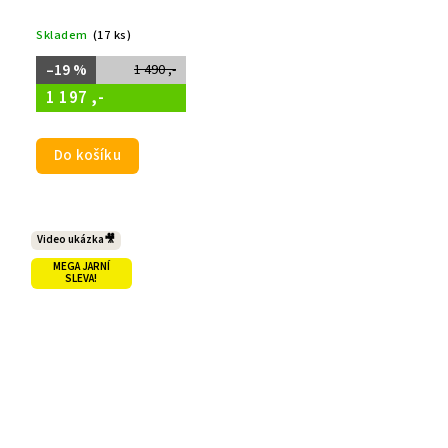
Skladem
(17 ks)
–19 %
1 490 ,-
1 197 ,-
Do košíku
Video ukázka🎥
MEGA JARNÍ
SLEVA!