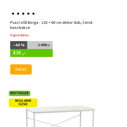
Psací stůl Borga - 120 × 60 cm dekor dub, černá
konstrukce
Vyprodáno
–44 %
1 490 ,-
830 ,-
Detail
BESTSELLER
MEGA JARNÍ
SLEVA!