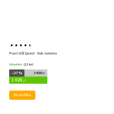
Psací stůl Quest - Dub sonoma
Skladem
(12 ks)
–37 %
1 620 ,-
1 020 ,-
Do košíku