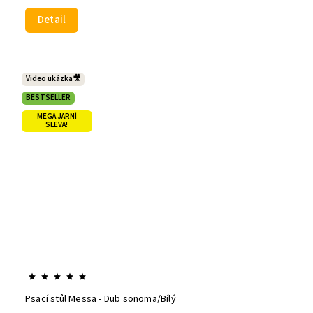
Detail
Video ukázka🎥
BESTSELLER
MEGA JARNÍ
SLEVA!
Psací stůl Messa - Dub sonoma/Bílý