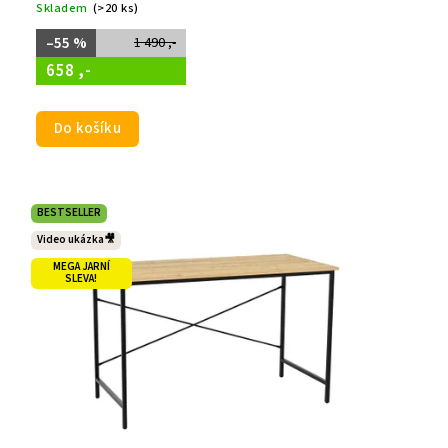
Skladem
(>20 ks)
–55 %
1 490 ,-
658 ,-
Do košíku
BESTSELLER
Video ukázka🎥
MEGA JARNÍ
SLEVA!