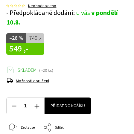
Neohodnoceno
- Předpokládané dodání:
u vás
v pondělí
10.8.
–26 %
749 ,-
549 ,-
SKLADEM
(>20 ks)
Možnosti doručení
PŘIDAT DO KOŠÍKU
Zeptat se
Sdílet