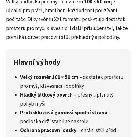
Velká podložka pod myš o rozměru
100 × 50 cm
je
ideální pro práci, hraní her i každodenní používání
počítače. Díky svému XXL formátu poskytuje dostatek
prostoru pro myš, klávesnici i další příslušenství, takže
pomáhá udržet pracovní stůl přehledný a pohodlný.
Hlavní výhody
Velký rozměr 100 × 50 cm
– dostatek prostoru
pro myš, klávesnici i doplňky
Hladký látkový povrch
– přesný a plynulý
pohyb myši
Protiskluzová gumová spodní strana
–
podložka drží stabilně na stole
Ochrana pracovní desky
– chrání stůl před