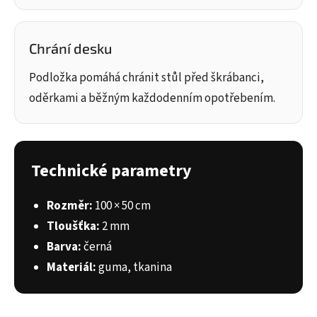
Chrání desku
Podložka pomáhá chránit stůl před škrábanci,
oděrkami a běžným každodenním opotřebením.
Technické parametry
Rozměr:
100 × 50 cm
Tloušťka:
2 mm
Barva:
černá
Materiál:
guma, tkanina